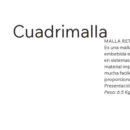
Cuadrimalla
MALLA RET
Es una malla
embebida en
en sistemas
material imp
mucha facil
proporciona
Presentación
Peso: 6.5 Kg