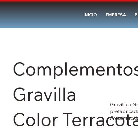
INICIO
EMPRESA
P
Complemento
Gravilla
Gravilla a 
Color Terracot
prefabricad
Presentación